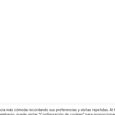
cia más cómoda recordando sus preferencias y visitas repetidas. Al 
 embargo, puede visitar "Configuración de cookies" para proporciona